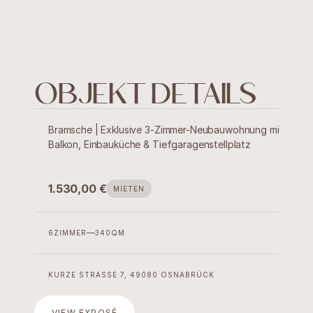
OBJEKT DETAILS
Bramsche | Exklusive 3-Zimmer-Neubauwohnung mit 
Balkon, Einbauküche & Tiefgaragenstellplatz
1.530,00 €
MIETEN
6
ZIMMER
340
QM
Immobilien
Verwaltung
KURZE STRASSE 7, 49080 OSNABRÜCK
Projekte
VIEW EXPOSÉ