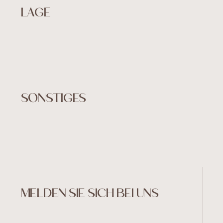
LAGE
SONSTIGES
MELDEN SIE SICH BEI UNS
©Embasse 2024
Created by Art4web