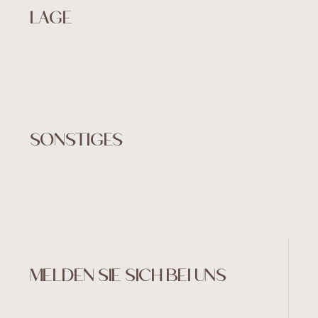
LAGE
SONSTIGES
MELDEN SIE SICH BEI UNS
©Embasse 2024
Created by Art4web