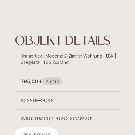
OBJEKT DETAILS
Osnabrück | Moderne 2-Zimmer-Wohnung | EBK | 
Stellplatz | Top Zustand
795,00 €
MIETEN
6
ZIMMER
340
QM
Immobilien
Verwaltung
KURZE STRASSE 7, 49080 OSNABRÜCK
Projekte
VIEW EXPOSÉ