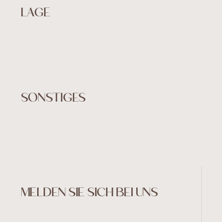
LAGE
SONSTIGES
MELDEN SIE SICH BEI UNS
©Embasse 2024
Created by Art4web