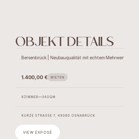
OBJEKT DETAILS
Bersenbrück | Neubauqualität mit echtem Mehrwert
1.400,00 €
MIETEN
6
ZIMMER
340
QM
Immobilien
KURZE STRASSE 7, 49080 OSNABRÜCK
Verwaltung
Projekte
VIEW EXPOSÉ