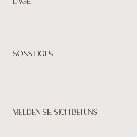
LAGE
SONSTIGES
MELDEN SIE SICH BEI UNS
©Embasse 2024
Created by Art4web